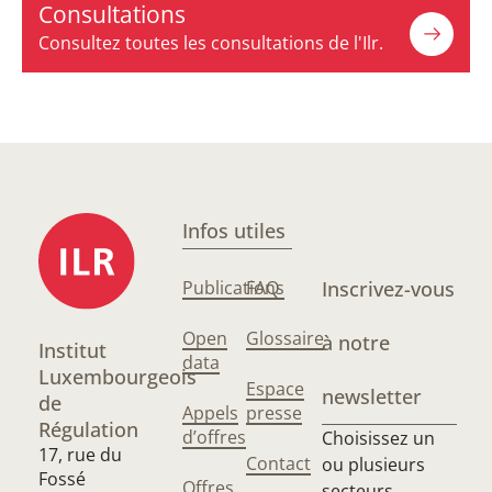
Consultations
Consultez toutes les consultations de l'Ilr.
Infos utiles
Publications
FAQ
Inscrivez-vous
Open
Glossaire
à notre
Institut
data
Luxembourgeois
Espace
newsletter
de
Appels
presse
Régulation
d’offres
Choisissez un
17, rue du
Contact
ou plusieurs
Fossé
Offres
secteurs