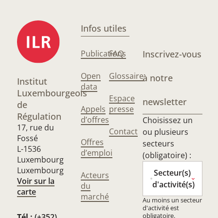
Infos utiles
Publications
FAQ
Inscrivez-vous
Open
Glossaire
à notre
Institut
data
Luxembourgeois
Espace
newsletter
de
Appels
presse
Régulation
d’offres
Choisissez un
17, rue du
Contact
ou plusieurs
Fossé
Offres
secteurs
L-1536
d’emploi
(obligatoire) :
Luxembourg
Luxembourg
Secteur(s)
Acteurs
Voir sur la
d'activité(s)
du
carte
marché
Au moins un secteur
d'activité est
obligatoire.
Tél :
(+352)