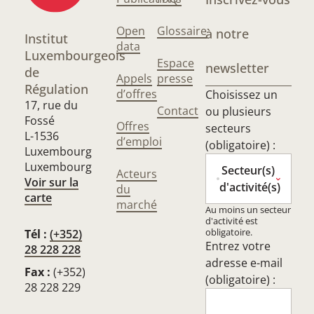
Open
Glossaire
à notre
Institut
data
Luxembourgeois
Espace
newsletter
de
Appels
presse
Régulation
d’offres
Choisissez un
17, rue du
Contact
ou plusieurs
Fossé
Offres
secteurs
L-1536
d’emploi
(obligatoire) :
Luxembourg
Luxembourg
Secteur(s)
Acteurs
Voir sur la
d'activité(s)
du
carte
marché
Au moins un secteur
d'activité est
obligatoire.
Tél :
(+352)
Entrez votre
28 228 228
adresse e-mail
Fax :
(+352)
(obligatoire) :
28 228 229