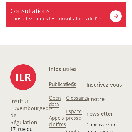
Consultations
Consultez toutes les consultations de l'Ilr.
Infos utiles
Publications
FAQ
Inscrivez-vous
Open
Glossaire
à notre
Institut
data
Luxembourgeois
Espace
newsletter
de
Appels
presse
Régulation
d’offres
Choisissez un
17, rue du
Contact
ou plusieurs