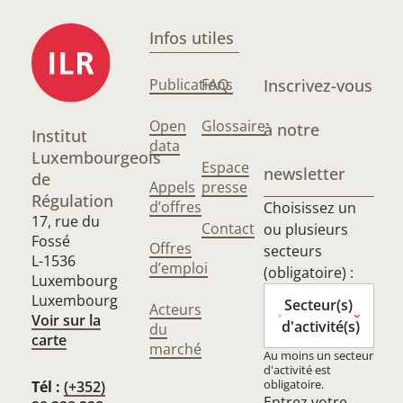
Infos utiles
Publications
FAQ
Inscrivez-vous
Open
Glossaire
à notre
Institut
data
Luxembourgeois
Espace
newsletter
de
Appels
presse
Régulation
d’offres
Choisissez un
17, rue du
Contact
ou plusieurs
Fossé
Offres
secteurs
L-1536
d’emploi
(obligatoire) :
Luxembourg
Luxembourg
Secteur(s)
Acteurs
Voir sur la
d'activité(s)
du
carte
marché
Au moins un secteur
d'activité est
obligatoire.
Tél :
(+352)
Entrez votre