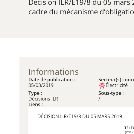
Décision ILR/E19/8 du 05 mars 
cadre du mécanisme d’obligation
Informations
Date de publication :
Secteur(s) conce
05/03/2019
Électricité
Type :
Sous-type :
Décisions ILR
/
Liens :
DÉCISION ILR/E19/8 DU 05 MARS 2019
TÉLÉ
(PDF /