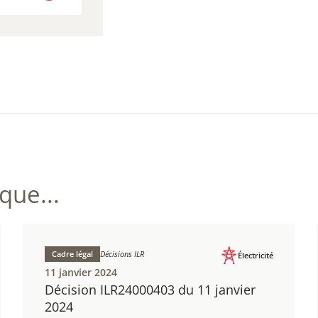
CHARGER
 750,90 KB)
ue...
Cadre légal
Décisions ILR
Électricité
11 janvier 2024
Décision ILR24000403 du 11 janvier
2024