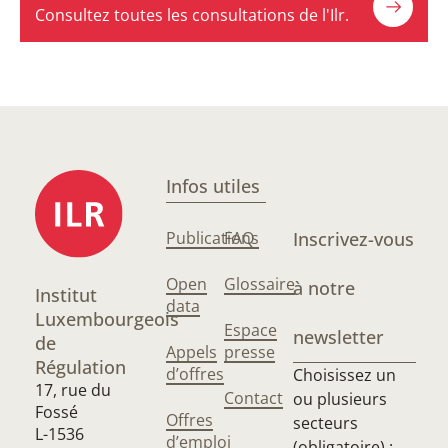
Consultez toutes les consultations de l'Ilr.
Infos utiles
Publications
FAQ
Inscrivez-vous
Open
Glossaire
à notre
Institut
data
Luxembourgeois
Espace
newsletter
de
Appels
presse
Régulation
d’offres
Choisissez un
17, rue du
Contact
ou plusieurs
Fossé
Offres
secteurs
L-1536
d’emploi
(obligatoire) :