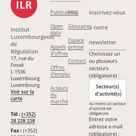
Publications
FAQ
Inscrivez-vous
Open
Glossaire
à notre
Institut
data
Luxembourgeois
Espace
newsletter
de
Appels
presse
Régulation
d’offres
Choisissez un
17, rue du
Contact
ou plusieurs
Fossé
Offres
secteurs
L-1536
d’emploi
(obligatoire) :
Luxembourg
Luxembourg
Secteur(s)
Acteurs
Voir sur la
d'activité(s)
du
carte
marché
Au moins un secteur
d'activité est
obligatoire.
Tél :
(+352)
Entrez votre
28 228 228
adresse e-mail
Fax :
(+352)
(obligatoire) :