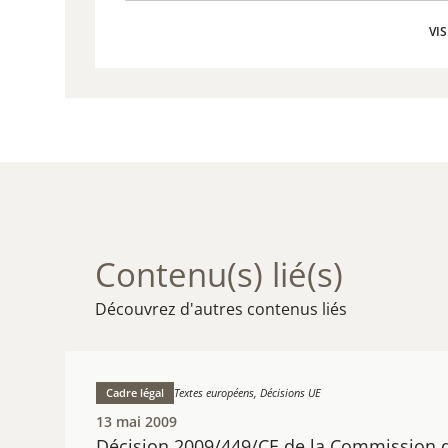
VIS
VIS
Contenu(s) lié(s)
Découvrez d'autres contenus liés
Cadre légal
Textes européens, Décisions UE
13 mai 2009
Décision 2009/449/CE de la Commission 