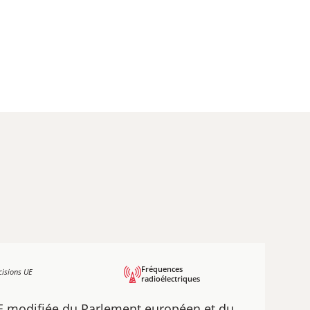
Fréquences
cisions UE
radioélectriques
E modifiée du Parlement européen et du