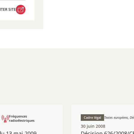
ITER SITE
ITER SITE
Fréquences
Cadre légal
Textes européens, Dé
radioélectriques
30 juin 2008
du 13 mai 2009
Décision 626/2008/C