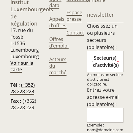
à notre
Institut
data
Luxembourgeois
Espace
newsletter
de
Appels
presse
Régulation
d’offres
Choisissez un
17, rue du
Contact
ou plusieurs
Fossé
Offres
secteurs
L-1536
d’emploi
(obligatoire) :
Luxembourg
Luxembourg
Secteur(s)
Acteurs
Voir sur la
d'activité(s)
du
carte
marché
Au moins un secteur
d'activité est
obligatoire.
Tél :
(+352)
Entrez votre
28 228 228
adresse e-mail
Fax :
(+352)
(obligatoire) :
28 228 229
Exemple :
nom@domaine.com