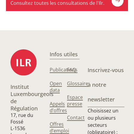
Consultez toutes les consultations de l'Ilr.
Infos utiles
Publications
FAQ
Inscrivez-vous
Open
Glossaire
à notre
Institut
data
Luxembourgeois
Espace
newsletter
de
Appels
presse
Régulation
d’offres
Choisissez un
17, rue du
Contact
ou plusieurs
Fossé
Offres
secteurs
L-1536
d’emploi
(obligatoire) :