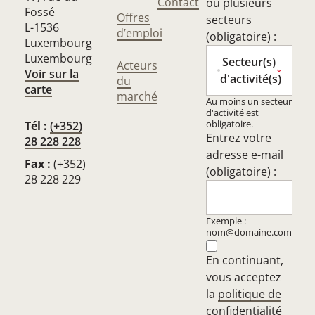
Contact
ou plusieurs
Fossé
Offres
secteurs
L-1536
d’emploi
(obligatoire) :
Luxembourg
Luxembourg
Secteur(s)
Acteurs
Voir sur la
d'activité(s)
du
carte
marché
Au moins un secteur
d'activité est
obligatoire.
Tél :
(+352)
Entrez votre
28 228 228
adresse e-mail
Fax :
(+352)
(obligatoire) :
28 228 229
Exemple :
nom@domaine.com
En continuant,
vous acceptez
la
politique de
confidentialité