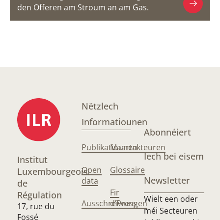
den Offeren am Stroum an am Gas.
Nëtzlech
Informatiounen
Abonnéiert
Publikatiounen
Maartakteuren
Iech bei eisem
Institut
Open
Glossaire
Luxembourgeois
Newsletter
data
de
Fir
Régulation
Wielt een oder
Ausschreiwungen
d’Press
17, rue du
méi Secteuren
Fossé