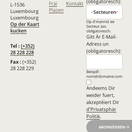
(obligatoresch):
Fräi
Kontakt
L-1536
Plazen
Luxembourg
Secteuren
Luxembourg
Op d'mannst ee
Op der Kaart
Secteur ass
kucken
obligatoresch.
Gitt Är E-Mail-
Adress un
Tel :
(+352)
(obligatoresch):
28 228 228
Fax :
(+352)
28 228 229
Beispill :
nom@domaine.com
Andeems Dir
weider fuert,
akzeptéiert Dir
d'Privatsphär
Politik
.
ABONNÉIEREN