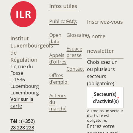
Infos utiles
Publications
FAQ
Inscrivez-vous
Open
Glossaire
à notre
Institut
data
Luxembourgeois
Espace
newsletter
de
Appels
presse
Régulation
d’offres
Choisissez un
17, rue du
Contact
ou plusieurs
Fossé
Offres
secteurs
L-1536
d’emploi
(obligatoire) :
Luxembourg
Luxembourg
Secteur(s)
Acteurs
Voir sur la
d'activité(s)
du
carte
marché
Au moins un secteur
d'activité est
obligatoire.
Tél :
(+352)
Entrez votre
28 228 228