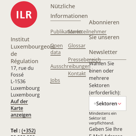
Nützliche
Informationen
Abonnieren
Publikationen
Marktteilnehmer
Sie unseren
Institut
Open
Glossar
Luxembourgeois
Newsletter
data
de
Pressebereich
Régulation
Wählen Sie
Ausschreibungen
17, rue du
einen oder
Kontakt
Fossé
mehrere
Jobs
L-1536
Sektoren
Luxembourg
(erforderlich):
Luxembourg
Auf der
Sektoren
Karte
Mindestens ein
anzeigen
Sektor ist
verpflichtend.
Geben Sie Ihre
Tel :
(+352)