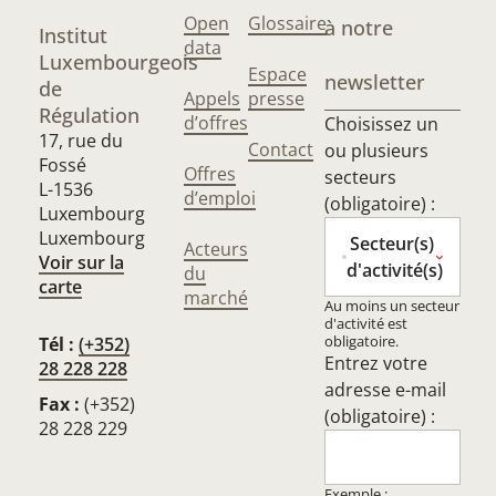
Open
Glossaire
à notre
Institut
data
Luxembourgeois
Espace
newsletter
de
Appels
presse
Régulation
d’offres
Choisissez un
17, rue du
Contact
ou plusieurs
Fossé
Offres
secteurs
L-1536
d’emploi
(obligatoire) :
Luxembourg
Luxembourg
Secteur(s)
Acteurs
Voir sur la
d'activité(s)
du
carte
marché
Au moins un secteur
d'activité est
obligatoire.
Tél :
(+352)
Entrez votre
28 228 228
adresse e-mail
Fax :
(+352)
(obligatoire) :
28 228 229
Exemple :