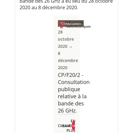
bande des 26​ GHz a eu lieu du 28 octobre
2020 au 8 décembre 2020.
Fréquences
Consultation
radioélectriques
28
octobre
2020 →
8
décembre
2020
CP/F20/2 -
Consultation
publique
relative à la
bande des
26 GHz.
EN
Clôturé
SAVOIR
PLUS