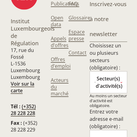
Publications
FAQ
Inscrivez-vous
Open
Glossaire
à notre
Institut
data
Luxembourgeois
Espace
newsletter
de
Appels
presse
Régulation
d’offres
Choisissez un
17, rue du
Contact
ou plusieurs
Fossé
Offres
secteurs
L-1536
d’emploi
(obligatoire) :
Luxembourg
Luxembourg
Secteur(s)
Acteurs
Voir sur la
d'activité(s)
du
carte
marché
Au moins un secteur
d'activité est
obligatoire.
Tél :
(+352)
Entrez votre
28 228 228
adresse e-mail
Fax :
(+352)
(obligatoire) :
28 228 229