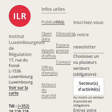
Infos utiles
Publications
FAQ
Inscrivez-vous
Open
Glossaire
à notre
Institut
data
Luxembourgeois
Espace
newsletter
de
Appels
presse
Régulation
d’offres
Choisissez un
17, rue du
Contact
ou plusieurs
Fossé
Offres
secteurs
L-1536
d’emploi
(obligatoire) :
Luxembourg
Luxembourg
Secteur(s)
Acteurs
Voir sur la
d'activité(s)
du
carte
marché
Au moins un secteur
d'activité est
obligatoire.
Tél :
(+352)
Entrez votre
28 228 228