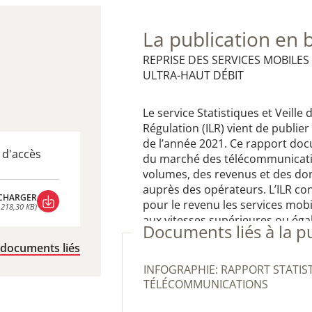
La publication en 
REPRISE DES SERVICES MOBILES
ULTRA-HAUT DÉBIT
Le service Statistiques et Veill
Régulation (ILR) vient de publie
de l’année 2021. Ce rapport docu
 d'accès
du marché des télécommunication
volumes, des revenus et des do
auprès des opérateurs. L’ILR co
CHARGER
pour le revenu les services mobi
 218,30 KB)
aux vitesses supérieures ou éga
CHARGER
Documents liés à la p
 218,30 KB)
 documents liés
INFOGRAPHIE: RAPPORT STATISTIQUE DES
TÉLÉCOMMUNICATIONS