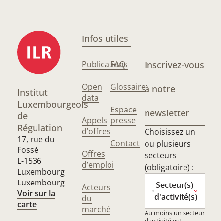
Infos utiles
Publications
FAQ
Inscrivez-vous
Open
Glossaire
à notre
Institut
data
Luxembourgeois
Espace
newsletter
de
Appels
presse
Régulation
d’offres
Choisissez un
17, rue du
Contact
ou plusieurs
Fossé
Offres
secteurs
L-1536
d’emploi
(obligatoire) :
Luxembourg
Luxembourg
Secteur(s)
Acteurs
Voir sur la
d'activité(s)
du
carte
marché
Au moins un secteur
d'activité est