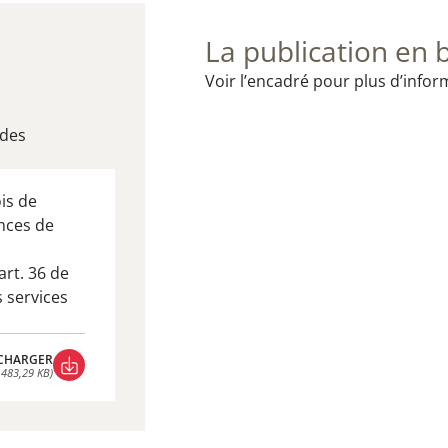
La publication en 
Voir l’encadré pour plus d’infor
udes
is de
ances de
rt. 36 de
s services
CHARGER
 483,29 KB)
CHARGER
 483,29 KB)