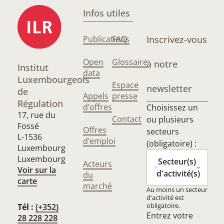
Infos utiles
Publications
FAQ
Inscrivez-vous
Open
Glossaire
à notre
Institut
data
Luxembourgeois
Espace
newsletter
de
Appels
presse
Régulation
d’offres
Choisissez un
17, rue du
Contact
ou plusieurs
Fossé
Offres
secteurs
L-1536
d’emploi
(obligatoire) :
Luxembourg
Luxembourg
Secteur(s)
Acteurs
Voir sur la
d'activité(s)
du
carte
marché
Au moins un secteur
d'activité est
obligatoire.
Tél :
(+352)
Entrez votre
28 228 228