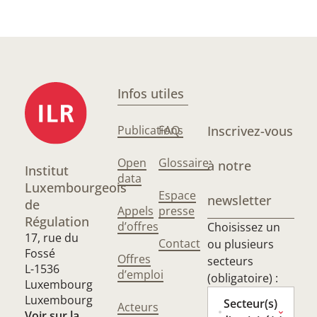
Infos utiles
Publications
FAQ
Inscrivez-vous
Open
Glossaire
à notre
Institut
data
Luxembourgeois
Espace
newsletter
de
Appels
presse
Régulation
d’offres
Choisissez un
17, rue du
Contact
ou plusieurs
Fossé
Offres
secteurs
L-1536
d’emploi
(obligatoire) :
Luxembourg
Luxembourg
Secteur(s)
Acteurs
Voir sur la