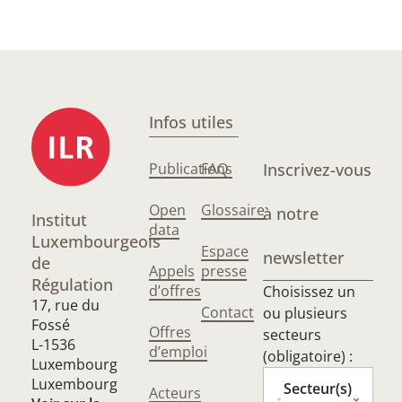
Infos utiles
Publications
FAQ
Inscrivez-vous
Open
Glossaire
à notre
Institut
data
Luxembourgeois
Espace
newsletter
de
Appels
presse
Régulation
d’offres
Choisissez un
17, rue du
Contact
ou plusieurs
Fossé
Offres
secteurs
L-1536
d’emploi
(obligatoire) :
Luxembourg
Luxembourg
Secteur(s)
Acteurs