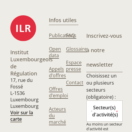
Infos utiles
Publications
FAQ
Inscrivez-vous
Open
Glossaire
à notre
Institut
data
Luxembourgeois
Espace
newsletter
de
Appels
presse
Régulation
d’offres
Choisissez un
17, rue du
Contact
ou plusieurs
Fossé
Offres
secteurs
L-1536
d’emploi
(obligatoire) :
Luxembourg
Luxembourg
Secteur(s)
Acteurs
Voir sur la
d'activité(s)
du
carte
marché
Au moins un secteur
d'activité est