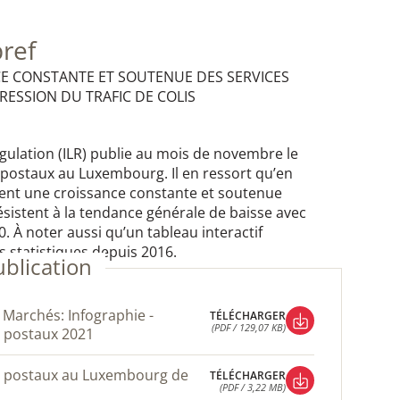
bref
CE CONSTANTE ET SOUTENUE DES SERVICES
ESSION DU TRAFIC DE COLIS
gulation (ILR) publie au mois de novembre le
s postaux au Luxembourg. Il en ressort qu’en
trent une croissance constante et soutenue
résistent à la tendance générale de baisse avec
. À noter aussi qu’un tableau interactif
 statistiques depuis 2016.
ublication
TÉLÉCHARGER
(PDF / 129,07 KB)
s postaux 2021
TÉLÉCHARGER
(PDF / 129,07 KB)
TÉLÉCHARGER
(PDF / 3,22 MB)