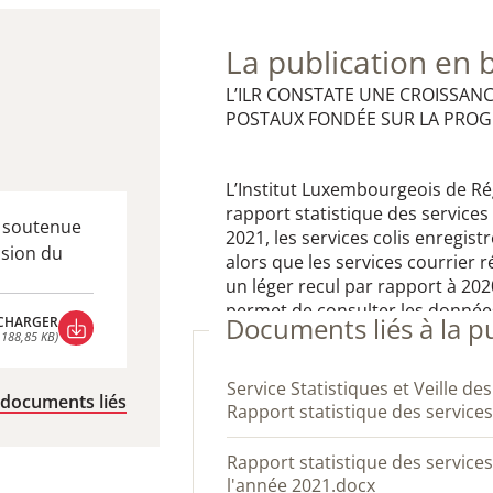
La publication en 
L’ILR CONSTATE UNE CROISSAN
POSTAUX FONDÉE SUR LA PROGR
L’Institut Luxembourgeois de Ré
rapport statistique des service
t soutenue
2021, les services colis enregis
ssion du
alors que les services courrier 
un léger recul par rapport à 2020
permet de consulter les données
Documents liés à la p
CHARGER
 188,85 KB)
CHARGER
 188,85 KB)
S​ervice Statistiques et Veille des Marchés: Infographie -
 documents liés
Rapport statistique des service
Rapport statistique des services postaux au Luxembourg de
l'année 2021.docx