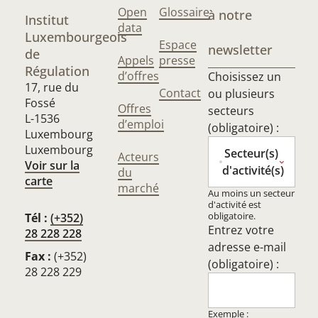
Open
Glossaire
à notre
Institut
data
Luxembourgeois
Espace
newsletter
de
Appels
presse
Régulation
d’offres
Choisissez un
17, rue du
Contact
ou plusieurs
Fossé
Offres
secteurs
L-1536
d’emploi
(obligatoire) :
Luxembourg
Luxembourg
Secteur(s)
Acteurs
Voir sur la
d'activité(s)
du
carte
marché
Au moins un secteur
d'activité est
obligatoire.
Tél :
(+352)
Entrez votre
28 228 228
adresse e-mail
Fax :
(+352)
(obligatoire) :
28 228 229
Exemple :