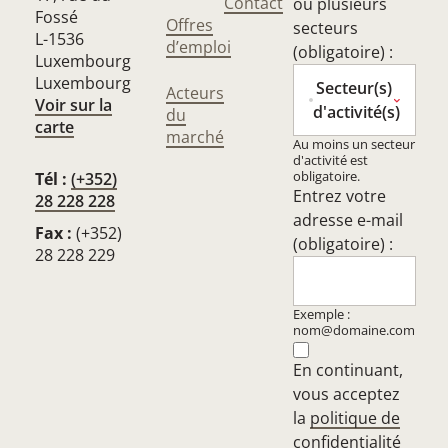
Contact
ou plusieurs
Fossé
Offres
secteurs
L-1536
d’emploi
(obligatoire) :
Luxembourg
Luxembourg
Secteur(s)
Acteurs
Voir sur la
d'activité(s)
du
carte
marché
Au moins un secteur
d'activité est
obligatoire.
Tél :
(+352)
Entrez votre
28 228 228
adresse e-mail
Fax :
(+352)
(obligatoire) :
28 228 229
Exemple :
nom@domaine.com
En continuant,
vous acceptez
la
politique de
confidentialité