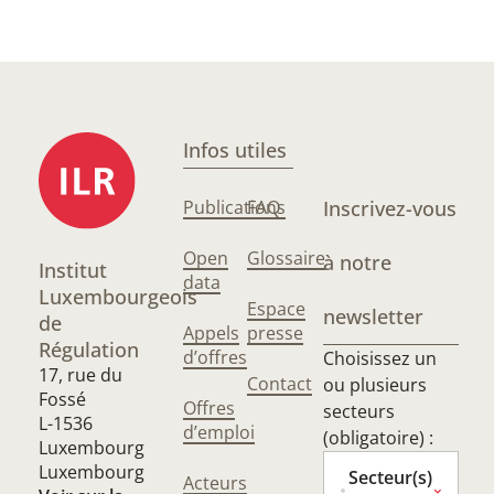
Infos utiles
Publications
FAQ
Inscrivez-vous
Open
Glossaire
à notre
Institut
data
Luxembourgeois
Espace
newsletter
de
Appels
presse
Régulation
d’offres
Choisissez un
17, rue du
Contact
ou plusieurs
Fossé
Offres
secteurs
L-1536
d’emploi
(obligatoire) :
Luxembourg
Luxembourg
Secteur(s)
Acteurs