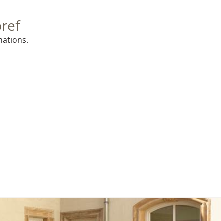
bref
mations.