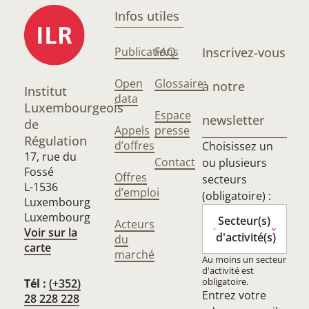
Infos utiles
Publications
FAQ
Inscrivez-vous
Open
Glossaire
à notre
Institut
data
Luxembourgeois
Espace
newsletter
de
Appels
presse
Régulation
d’offres
Choisissez un
17, rue du
Contact
ou plusieurs
Fossé
Offres
secteurs
L-1536
d’emploi
(obligatoire) :
Luxembourg
Luxembourg
Secteur(s)
Acteurs
Voir sur la
d'activité(s)
du
carte
marché
Au moins un secteur
d'activité est
obligatoire.
Tél :
(+352)
Entrez votre
28 228 228