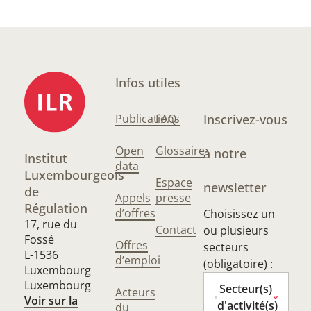
Infos utiles
Publications
FAQ
Inscrivez-vous
Open
Glossaire
à notre
Institut
data
Luxembourgeois
Espace
newsletter
de
Appels
presse
Régulation
d’offres
Choisissez un
17, rue du
Contact
ou plusieurs
Fossé
Offres
secteurs
L-1536
d’emploi
(obligatoire) :
Luxembourg
Luxembourg
Secteur(s)
Acteurs
Voir sur la
d'activité(s)
du