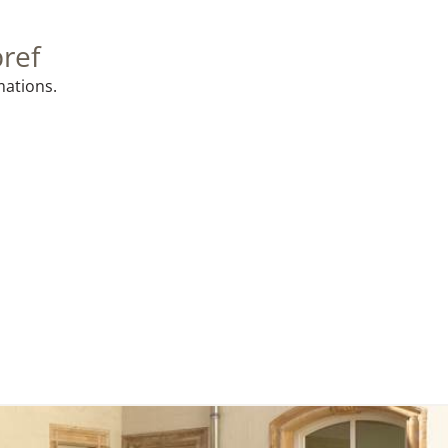
bref
mations.