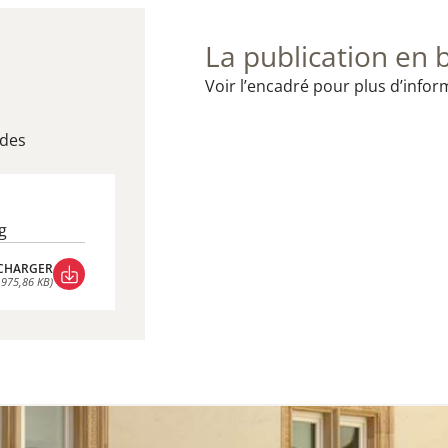
La publication en 
Voir l’encadré pour plus d’infor
udes
​
CHARGER
 975,86 KB)
CHARGER
 975,86 KB)