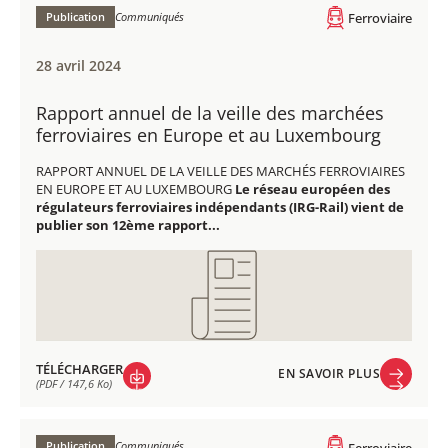
(PDF / 184,9 Ko)
Publication
Communiqués
Ferroviaire
28 avril 2024
Rapport annuel de la veille des marchées
ferroviaires en Europe et au Luxembourg
RAPPORT ANNUEL DE LA VEILLE DES MARCHÉS FERROVIAIRES
EN EUROPE ET AU LUXEMBOURG
Le réseau européen des
régulateurs ferroviaires indépendants (IRG-Rail) vient de
publier son 12ème rapport...
TÉLÉCHARGER
EN SAVOIR PLUS
(PDF / 147,6 Ko)
EN SAVOIR PLUS
TÉLÉCHARGER
(PDF / 147,6 Ko)
Publication
Communiqués
Ferroviaire