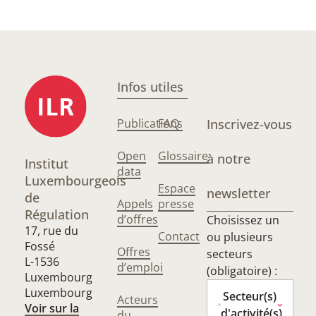
Infos utiles
Publications
FAQ
Inscrivez-vous
Open
Glossaire
à notre
Institut
data
Luxembourgeois
Espace
newsletter
de
Appels
presse
Régulation
d’offres
Choisissez un
17, rue du
Contact
ou plusieurs
Fossé
Offres
secteurs
L-1536
d’emploi
(obligatoire) :
Luxembourg
Luxembourg
Secteur(s)
Acteurs
Voir sur la
d'activité(s)
du