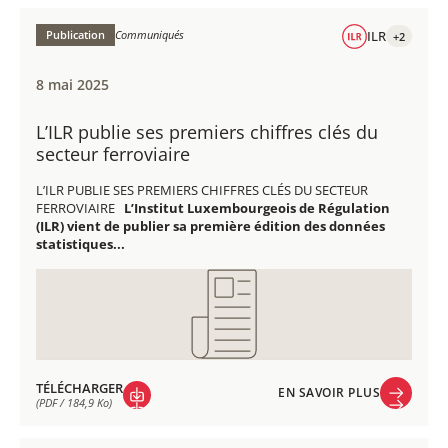
EN SAVOIR PLUS
TÉLÉCHARGER
(PDF / 145,2 Ko)
Publication
Communiqués
ILR
+2
8 mai 2025
L’ILR publie ses premiers chiffres clés du
secteur ferroviaire
L’ILR PUBLIE SES PREMIERS CHIFFRES CLÉS DU SECTEUR
FERROVIAIRE
L’Institut Luxembourgeois de Régulation
(ILR) vient de publier sa première édition des données
statistiques...
TÉLÉCHARGER
EN SAVOIR PLUS
(PDF / 184,9 Ko)
EN SAVOIR PLUS
TÉLÉCHARGER