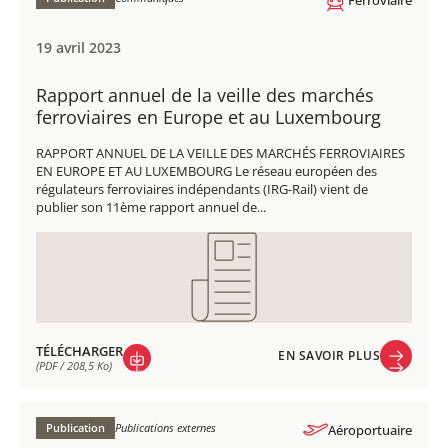
19 avril 2023
Rapport annuel de la veille des marchés
ferroviaires en Europe et au Luxembourg
RAPPORT ANNUEL DE LA VEILLE DES MARCHÉS FERROVIAIRES
EN EUROPE ET AU LUXEMBOURG Le réseau européen des
régulateurs ferroviaires indépendants (IRG-Rail) vient de
publier son 11ème rapport annuel de...
TÉLÉCHARGER
EN SAVOIR PLUS
(PDF / 208,5 Ko)
EN SAVOIR PLUS
TÉLÉCHARGER
(PDF / 208,5 Ko)
Publication
Publications externes
Aéroportuaire