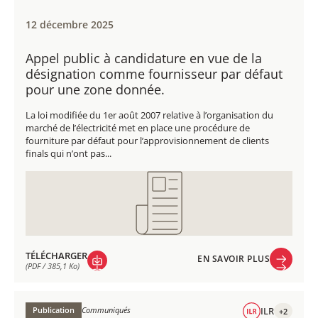
12 décembre 2025
Appel public à candidature en vue de la
désignation comme fournisseur par défaut
pour une zone donnée.
La loi modifiée du 1er août 2007 relative à l’organisation du
marché de l’électricité met en place une procédure de
fourniture par défaut pour l’approvisionnement de clients
finals qui n’ont pas...
TÉLÉCHARGER
EN SAVOIR PLUS
(PDF / 385,1 Ko)
EN SAVOIR PLUS
TÉLÉCHARGER
(PDF / 385,1 Ko)
Publication
Communiqués
ILR
+2