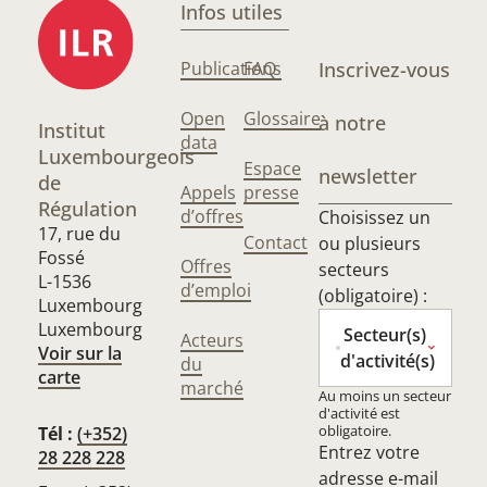
Infos utiles
Publications
FAQ
Inscrivez-vous
Open
Glossaire
à notre
Institut
data
Luxembourgeois
Espace
newsletter
de
Appels
presse
Régulation
d’offres
Choisissez un
17, rue du
Contact
ou plusieurs
Fossé
Offres
secteurs
L-1536
d’emploi
(obligatoire) :
Luxembourg
Luxembourg
Secteur(s)
Acteurs
Voir sur la
d'activité(s)
du
carte
marché
Au moins un secteur
d'activité est
obligatoire.
Tél :
(+352)
Entrez votre
28 228 228
adresse e-mail