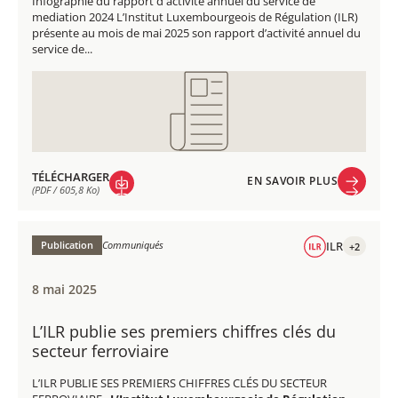
Infographie du rapport d'activité annuel du service de
mediation 2024 L’Institut Luxembourgeois de Régulation (ILR)
présente au mois de mai 2025 son rapport d’activité annuel du
service de...
TÉLÉCHARGER
EN SAVOIR PLUS
(PDF / 605,8 Ko)
EN SAVOIR PLUS
TÉLÉCHARGER
(PDF / 605,8 Ko)
Publication
Communiqués
ILR
+2
8 mai 2025
L’ILR publie ses premiers chiffres clés du
secteur ferroviaire
L’ILR PUBLIE SES PREMIERS CHIFFRES CLÉS DU SECTEUR