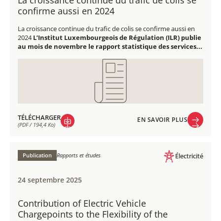
confirme aussi en 2024
La croissance continue du trafic de colis se confirme aussi en
2024
L’Institut Luxembourgeois de Régulation (ILR) publie
au mois de novembre le rapport statistique des services...
TÉLÉCHARGER
EN SAVOIR PLUS
(PDF / 194,4 Ko)
EN SAVOIR PLUS
TÉLÉCHARGER
(PDF / 194,4 Ko)
Publication
Rapports et études
Électricité
24 septembre 2025
Contribution of Electric Vehicle
Chargepoints to the Flexibility of the