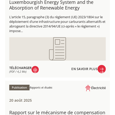
Luxembourgish Energy System and the
Absorption of Renewable Energy
L’article 15, paragraphe (3) du règlement (UE) 2023/1804 sur le
déploiement d’une infrastructure pour carburants alternatifs et
abrogeant la directive 2014/94/UE (ci-après « le règlement »)
impose...
TÉLÉCHARGER
EN SAVOIR PLUS
(PDF / 4,2 Mo)
EN SAVOIR PLUS
TÉLÉCHARGER
(PDF / 4,2 Mo)
Publication
Rapports et études
Électricité
20 août 2025
Rapport sur le mécanisme de compensation