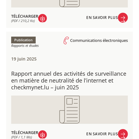
TÉLÉCHARGER
EN SAVOIR PLUS
(PDF / 210,2 Ko)
EN SAVOIR PLUS
TÉLÉCHARGER
(PDF / 210,2 Ko)
Publication
Communications électroniques
Rapports et études
19 juin 2025
Rapport annuel des activités de surveillance
en matière de neutralité de l’internet et
checkmynet.lu – juin 2025
TÉLÉCHARGER
EN SAVOIR PLUS
(PDF / 1,1 Mo)