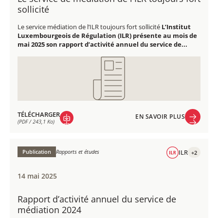
sollicité
Le service médiation de l’ILR toujours fort sollicité
L’Institut
Luxembourgeois de Régulation (ILR) présente au mois de
mai 2025 son rapport d’activité annuel du service de...
TÉLÉCHARGER
EN SAVOIR PLUS
(PDF / 243,1 Ko)
EN SAVOIR PLUS
TÉLÉCHARGER
(PDF / 243,1 Ko)
Publication
Rapports et études
ILR
+2
14 mai 2025
Rapport d’activité annuel du service de
médiation 2024