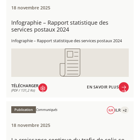
18 novembre 2025
Infographie – Rapport statistique des
services postaux 2024
Infographie – Rapport statistique des services postaux 2024
TÉLÉCHARGER
EN SAVOIR PLUS
(PDF / 131,2 Ko)
EN SAVOIR PLUS
TÉLÉCHARGER
(PDF / 131,2 Ko)
Publication
Communiqués
ILR
+2
18 novembre 2025
La croissance continue du trafic de colis se