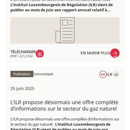
L’Institut Luxembourgeois de Régulation (ILR) vient de
publier au mois de juin son rapport annuel relatif à...
TÉLÉCHARGER
EN SAVOIR PLUS
(PDF / 221,2 Ko)
EN SAVOIR PLUS
TÉLÉCHARGER
(PDF / 221,2 Ko)
Publication
Communiqués
ILR
+2
25 juin 2025
L’ILR propose désormais une offre complète
d’informations sur le secteur du gaz naturel
L’ILR propose désormais une offre complète d’informations sur
le secteur du gaz naturel
L’Institut Luxembourgeois de
Régulation (ILR) vient de publier au mois de juin son...