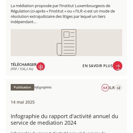
La médiation proposée par l’Institut Luxembourgeois de
Régulation (ci-après « l’Institut » ou « l’ILR ») est un mode de
résolution extrajudiciaire des litiges par lequel un tiers
indépendant…
TÉLÉCHARGER
EN SAVOIR PLUS
(PDF / 536,2 Ko)
EN SAVOIR PLUS
TÉLÉCHARGER
(PDF / 536,2 Ko)
Publication
Infographies
ILR
+2
14 mai 2025
Infographie du rapport d'activité annuel du
service de mediation 2024