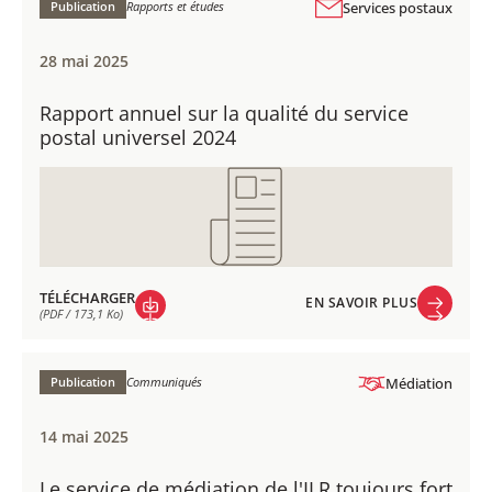
(PDF / 180,6 Ko)
Publication
Rapports et études
Services postaux
28 mai 2025
Rapport annuel sur la qualité du service
postal universel 2024
TÉLÉCHARGER
EN SAVOIR PLUS
(PDF / 173,1 Ko)
EN SAVOIR PLUS
TÉLÉCHARGER
(PDF / 173,1 Ko)
Publication
Communiqués
Médiation
14 mai 2025
Le service de médiation de l'ILR toujours fort