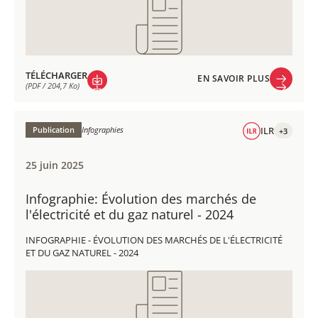
TÉLÉCHARGER
EN SAVOIR PLUS
(PDF / 204,7 Ko)
EN SAVOIR PLUS
TÉLÉCHARGER
(PDF / 204,7 Ko)
Publication
Infographies
ILR
+3
25 juin 2025
Infographie: Évolution des marchés de
l'électricité et du gaz naturel - 2024
INFOGRAPHIE - ÉVOLUTION DES MARCHÉS DE L'ÉLECTRICITÉ
ET DU GAZ NATUREL - 2024