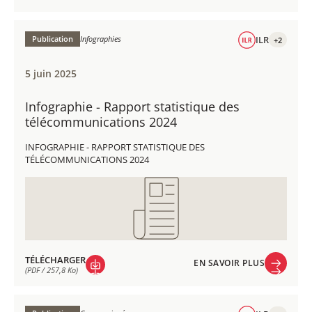
EN SAVOIR PLUS
TÉLÉCHARGER
(PDF / 1,1 Mo)
Publication
Infographies
ILR
+2
5 juin 2025
Infographie - Rapport statistique des
télécommunications 2024
INFOGRAPHIE - RAPPORT STATISTIQUE DES
TÉLÉCOMMUNICATIONS 2024
TÉLÉCHARGER
EN SAVOIR PLUS
(PDF / 257,8 Ko)
EN SAVOIR PLUS
TÉLÉCHARGER
(PDF / 257,8 Ko)