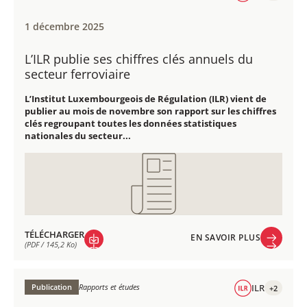
1 décembre 2025
L’ILR publie ses chiffres clés annuels du
secteur ferroviaire
L’Institut Luxembourgeois de Régulation (ILR) vient de
publier au mois de novembre son rapport sur les chiffres
clés regroupant toutes les données statistiques
nationales du secteur...
TÉLÉCHARGER
EN SAVOIR PLUS
(PDF / 145,2 Ko)
EN SAVOIR PLUS
TÉLÉCHARGER
(PDF / 145,2 Ko)
Publication
Rapports et études
ILR
+2