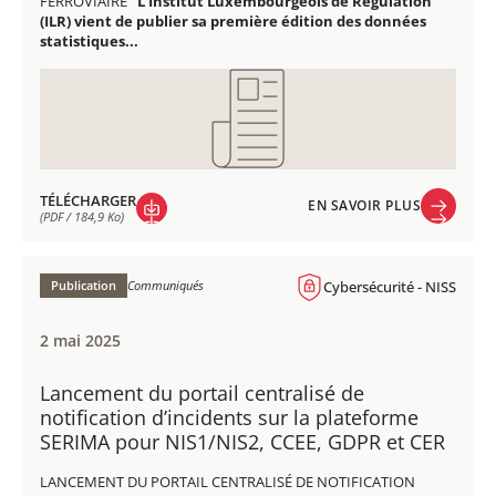
FERROVIAIRE
L’Institut Luxembourgeois de Régulation
(ILR) vient de publier sa première édition des données
statistiques...
TÉLÉCHARGER
EN SAVOIR PLUS
(PDF / 184,9 Ko)
EN SAVOIR PLUS
TÉLÉCHARGER
(PDF / 184,9 Ko)
Publication
Communiqués
Cybersécurité - NISS
2 mai 2025
Lancement du portail centralisé de
notification d’incidents sur la plateforme
SERIMA pour NIS1/NIS2, CCEE, GDPR et CER
LANCEMENT DU PORTAIL CENTRALISÉ DE NOTIFICATION