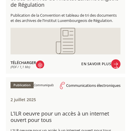
de Régulation
Publication de la Convention et tableau de tri des documents
et des archives de l’Institut Luxembourgeois de Régulation.
TÉLÉCHARGER
EN SAVOIR PLUS
(PDF / 1,1 Mo)
EN SAVOIR PLUS
TÉLÉCHARGER
(PDF / 1,1 Mo)
Publication
Communiqués
Communications électroniques
2 juillet 2025
L’ILR oeuvre pour un accès à un internet
ouvert pour tous
L’ILR oeuvre pour un accès à un internet ouvert pour tous