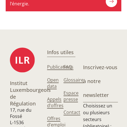
l’énergie.
Infos utiles
Publications
FAQ
Inscrivez-vous
Open
Glossaire
à notre
Institut
data
Luxembourgeois
Espace
newsletter
de
Appels
presse
Régulation
d’offres
Choisissez un
17, rue du
Contact
ou plusieurs
Fossé
Offres
secteurs
L-1536
d’emploi
(obligatoire) :