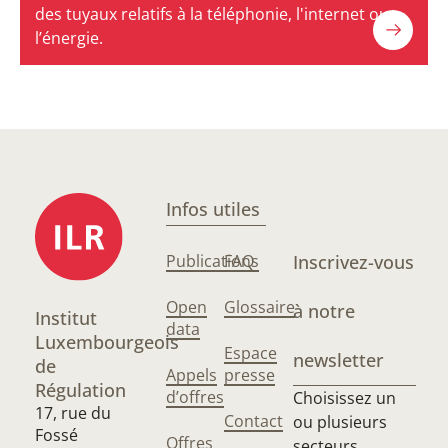
des tuyaux relatifs à la téléphonie, l'internet ou
l’énergie.
Infos utiles
Publications
FAQ
Inscrivez-vous
Open
Glossaire
à notre
Institut
data
Luxembourgeois
Espace
newsletter
de
Appels
presse
Régulation
d’offres
Choisissez un
17, rue du
Contact
ou plusieurs
Fossé
Offres
secteurs