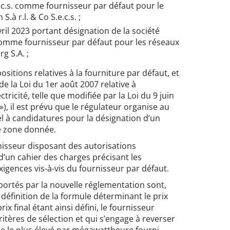
e.c.s. comme fournisseur par défaut pour le
à r.l. & Co S.e.c.s. ;
ril 2023 portant désignation de la société
mme fournisseur par défaut pour les réseaux
g S.A. ;
sitions relatives à la fourniture par défaut, et
) de la Loi du 1er août 2007 relative à
tricité, telle que modifiée par la Loi du 9 juin
é »), il est prévu que le régulateur organise au
el à candidatures pour la désignation d’un
e zone donnée.
nisseur disposant des autorisations
’un cahier des charges précisant les
xigences vis-à-vis du fournisseur par défaut.
ortés par la nouvelle réglementation sont,
a définition de la formule déterminant le prix
prix final étant ainsi défini, le fournisseur
critères de sélection et qui s’engage à reverser