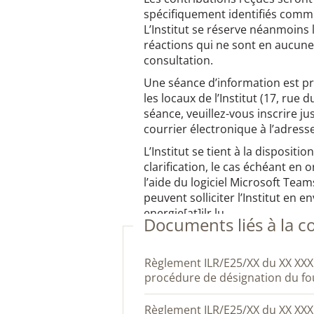
spécifiquement identifiés comme 
L’Institut se réserve néanmoins 
réactions qui ne sont en aucune 
consultation.
Une séance d’information est p
les locaux de l’Institut (17, rue 
séance, veuillez-vous inscrire 
courrier électronique à l’adresse 
L’Institut se tient à la disposit
clarification, le cas échéant en
l’aide du logiciel Microsoft Team
peuvent solliciter l’Institut en 
energie[at]ilr.lu.
Documents liés à la c
Règlement ILR/E25/XX du XX XXX 2025 relatif aux critères et à la
procédure de désignation du fo
Règlement ILR/E25/XX du XX XXX 2025 relatif aux informations à