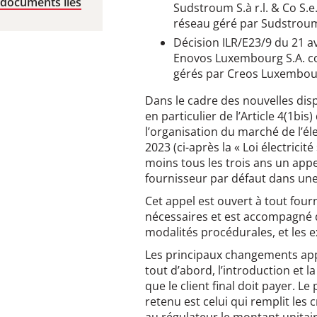
 documents liés
Sudstroum S.à r.l. & Co S.
réseau géré par Sudstroum S.
Décision ILR/E23/9 du 21 av
Enovos Luxembourg S.A. co
gérés par Creos Luxembour
Dans le cadre des nouvelles dispo
en particulier de l’Article 4(1bis
l’organisation du marché de l’élec
2023 (ci-après la « Loi électricit
moins tous les trois ans un app
fournisseur par défaut dans un
Cet appel est ouvert à tout four
nécessaires et est accompagné d
modalités procédurales, et les e
Les principaux changements app
tout d’abord, l’introduction et l
que le client final doit payer. Le 
retenu est celui qui remplit les 