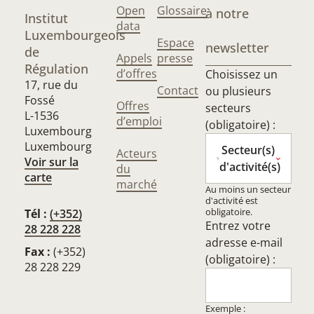
Open
Glossaire
à notre
Institut
data
Luxembourgeois
Espace
newsletter
de
Appels
presse
Régulation
d’offres
Choisissez un
17, rue du
Contact
ou plusieurs
Fossé
Offres
secteurs
L-1536
d’emploi
(obligatoire) :
Luxembourg
Luxembourg
Secteur(s)
Acteurs
Voir sur la
d'activité(s)
du
carte
marché
Au moins un secteur
d'activité est
obligatoire.
Tél :
(+352)
Entrez votre
28 228 228
adresse e-mail
Fax :
(+352)
(obligatoire) :
28 228 229
Exemple :