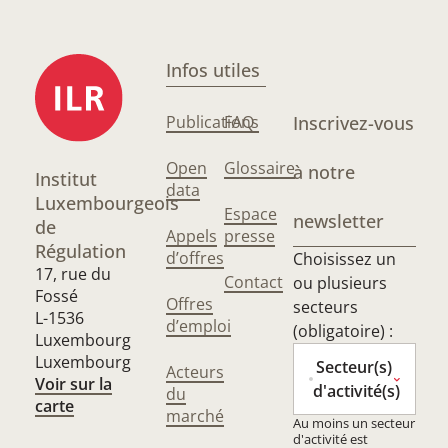
Infos utiles
Publications
FAQ
Inscrivez-vous
Open
Glossaire
à notre
Institut
data
Luxembourgeois
Espace
newsletter
de
Appels
presse
Régulation
d’offres
Choisissez un
17, rue du
Contact
ou plusieurs
Fossé
Offres
secteurs
L-1536
d’emploi
(obligatoire) :
Luxembourg
Luxembourg
Secteur(s)
Acteurs
Voir sur la
d'activité(s)
du
carte
marché
Au moins un secteur
d'activité est