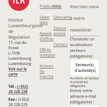
Publications
FAQ
Inscrivez-vous
Open
Glossaire
à notre
Institut
data
Luxembourgeois
Espace
newsletter
de
Appels
presse
Régulation
d’offres
Choisissez un
17, rue du
Contact
ou plusieurs
Fossé
Offres
secteurs
L-1536
d’emploi
(obligatoire) :
Luxembourg
Luxembourg
Secteur(s)
Acteurs
Voir sur la
d'activité(s)
du
carte
marché
Au moins un secteur
d'activité est
obligatoire.
Tél :
(+352)
Entrez votre
28 228 228
adresse e-mail
Fax :
(+352)
(obligatoire) :
28 228 229