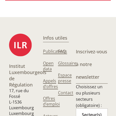
Infos utiles
Publications
FAQ
Inscrivez-vous
Open
Glossaire
à notre
Institut
data
Luxembourgeois
Espace
newsletter
de
Appels
presse
Régulation
d’offres
Choisissez un
17, rue du
Contact
ou plusieurs
Fossé
Offres
secteurs
L-1536
d’emploi
(obligatoire) :
Luxembourg
Luxembourg
Secteur(s)