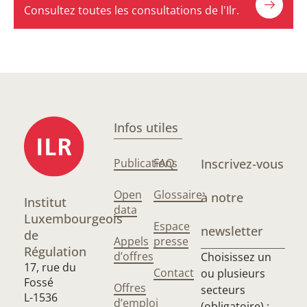
Consultez toutes les consultations de l'Ilr.
Infos utiles
Publications
FAQ
Inscrivez-vous
Open
Glossaire
à notre
Institut
data
Luxembourgeois
Espace
newsletter
de
Appels
presse
Régulation
d’offres
Choisissez un
17, rue du
Contact
ou plusieurs
Fossé
Offres
secteurs
L-1536
d’emploi
(obligatoire) :