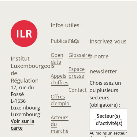
Infos utiles
Publications
FAQ
Inscrivez-vous
Open
Glossaire
à notre
Institut
data
Luxembourgeois
Espace
newsletter
de
Appels
presse
Régulation
d’offres
Choisissez un
17, rue du
Contact
ou plusieurs
Fossé
Offres
secteurs
L-1536
d’emploi
(obligatoire) :
Luxembourg
Luxembourg
Secteur(s)
Acteurs
Voir sur la
d'activité(s)
du
carte
marché
Au moins un secteur