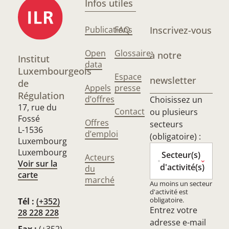
Infos utiles
Publications
FAQ
Inscrivez-vous
Open
Glossaire
à notre
Institut
data
Luxembourgeois
Espace
newsletter
de
Appels
presse
Régulation
d’offres
Choisissez un
17, rue du
Contact
ou plusieurs
Fossé
Offres
secteurs
L-1536
d’emploi
(obligatoire) :
Luxembourg
Luxembourg
Secteur(s)
Acteurs
Voir sur la
d'activité(s)
du
carte
marché
Au moins un secteur
d'activité est
obligatoire.
Tél :
(+352)
Entrez votre
28 228 228
adresse e-mail