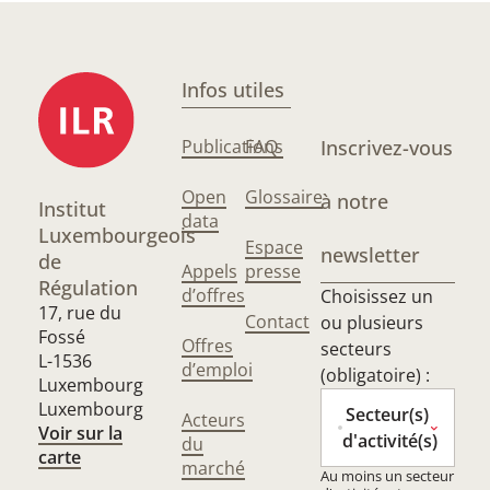
Infos utiles
Publications
FAQ
Inscrivez-vous
Open
Glossaire
à notre
Institut
data
Luxembourgeois
Espace
newsletter
de
Appels
presse
Régulation
d’offres
Choisissez un
17, rue du
Contact
ou plusieurs
Fossé
Offres
secteurs
L-1536
d’emploi
(obligatoire) :
Luxembourg
Luxembourg
Secteur(s)
Acteurs
Voir sur la
d'activité(s)
du
carte
marché
Au moins un secteur