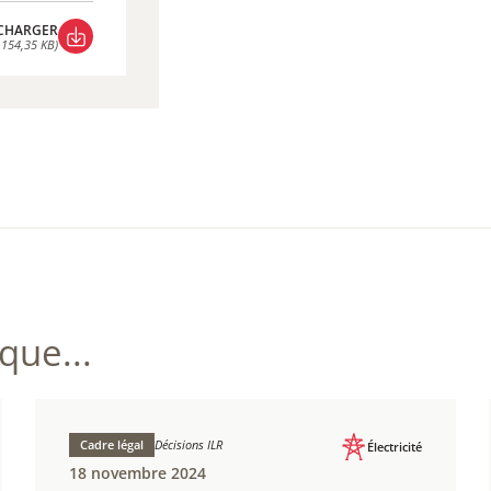
CHARGER
 154,35 KB)
CHARGER
 154,35 KB)
ue...
Cadre légal
Décisions ILR
Électricité
18 novembre 2024