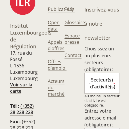
Publications
FAQ
Inscrivez-vous
Open
Glossaire
à notre
Institut
data
Luxembourgeois
Espace
newsletter
de
Appels
presse
Régulation
d’offres
Choisissez un
17, rue du
Contact
ou plusieurs
Fossé
Offres
secteurs
L-1536
d’emploi
(obligatoire) :
Luxembourg
Luxembourg
Secteur(s)
Acteurs
Voir sur la
d'activité(s)
du
carte
marché
Au moins un secteur
d'activité est
obligatoire.
Tél :
(+352)
Entrez votre
28 228 228
adresse e-mail
Fax :
(+352)
(obligatoire) :
28 228 229