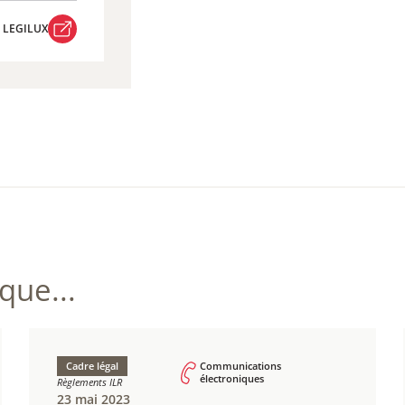
R LEGILUX
R LEGILUX
ue...
Cadre légal
Communications
électroniques
Règlements ILR
23 mai 2023