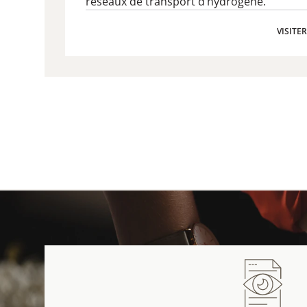
réseaux de transport d’hydrogène.
VISITE
VISITE